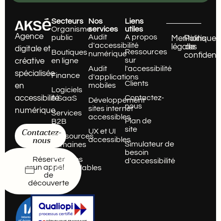
Secteurs
Nos
Liens
Organisme
services
utiles
Agence
Audit
A propos
public
Mentions
Politique
d'accessibilité
légales
de
digitale et
Ressources
Boutiques
numérique
confidenti
sur
en ligne
créative
Audit
l'accessibilité
spécialisée
Finance
d'applications
Clients
mobiles
en
Logiciels
accessibilité
Contactez-
& SaaS
Développement
nous
sites internet
numérique
Services
accessibles
Plan de
B2B
site
Contactez-
UX et UI
Ressources
nous
accessibles
Simulateur de
humaines
besoin
Energies
Réserver
d'accessibilité
un appel
renouvelables
de
découverte