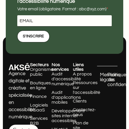
l'accessibilité numérique
Votre email (obligatoire. Format : abc@xyz.com)
S'INSCRIRE
Secteurs
Nos
Liens
Organisme
services
utiles
Agence
Audit
A propos
public
Mentions
Politique
d'accessibilité
légales
de
digitale et
Ressources
Boutiques
numérique
confidenti
sur
en ligne
créative
Audit
l'accessibilité
spécialisée
Finance
d'applications
Clients
mobiles
en
Logiciels
accessibilité
Contactez-
& SaaS
Développement
nous
sites internet
numérique
Services
accessibles
Plan de
B2B
site