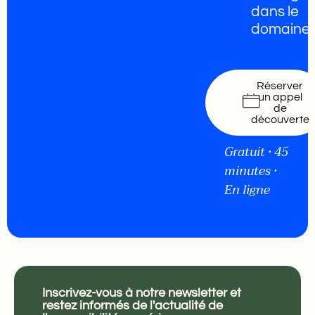
dans le
domaine
Réserver
un appel
de
découverte
Gratuit • 45
minutes •
En ligne
Inscrivez-vous à notre newsletter et
restez informés de l'actualité de