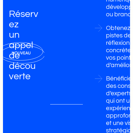
dévelop
Réserv
ou
brand
ez
Obtenez 
un
pistes de
réflexion
appel
concrètes
de
vos point
décou
d’amélior
verte
Bénéficie
des conse
d’experts
qui ont u
expérien
approfon
et une vis
stratégiq