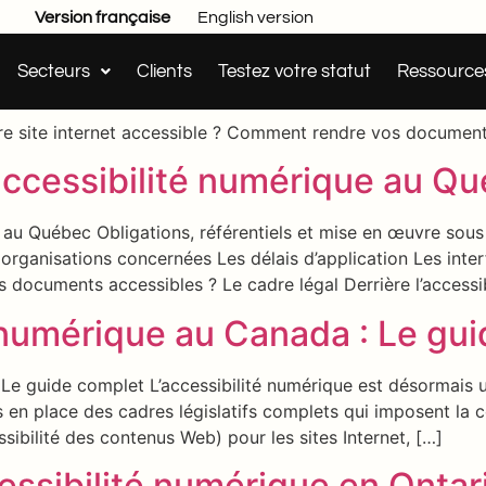
accessibilité numérique en C
Version française
English version
Secteurs
Clients
Testez votre statut
Ressource
 en Colombie-Britannique Obligations, référentiels et mise
e l’article Le cadre légal et les sanctions Les organisati
site internet accessible ? Comment rendre vos documents 
accessibilité numérique au Q
e au Québec Obligations, référentiels et mise en œuvre so
s organisations concernées Les délais d’application Les i
 documents accessibles ? Le cadre légal Derrière l’accessi
té numérique au Canada : Le gu
: Le guide complet L’accessibilité numérique est désormais 
s en place des cadres législatifs complets qui imposent l
ssibilité des contenus Web) pour les sites Internet, […]
essibilité numérique en Ontar