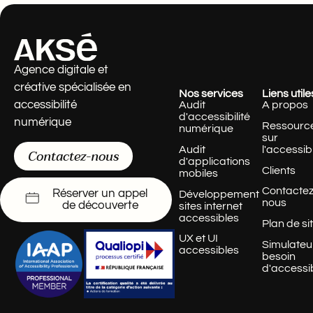
Agence digitale et
créative spécialisée en
Nos services
Liens utile
accessibilité
Audit
A propos
d'accessibilité
numérique
Ressourc
numérique
sur
Audit
l'accessibi
Contactez-nous
d'applications
Clients
mobiles
Contactez
Réserver un appel
Développement
nous
de découverte
sites internet
accessibles
Plan de si
UX et UI
Simulateu
accessibles
besoin
d'accessib