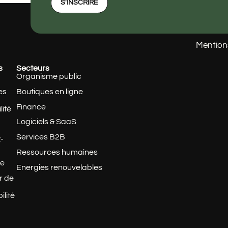
S'INSCRIRE
Mention
s
Secteurs
Organisme public
es
Boutiques en ligne
Finance
lité
Logiciels & SaaS
Services B2B
-
Ressources humaines
te
Energies renouvelables
r de
ilité