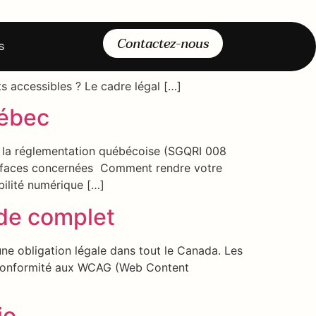
olombie-Britannique
Contactez-nous
s
 en œuvre sous la réglementation britanno-
ons concernées Les interfaces concernées
accessibles ? Le cadre légal […]
uébec
us la réglementation québécoise (SGQRI 008
nterfaces concernées Comment rendre votre
bilité numérique […]
ide complet
une obligation légale dans tout le Canada. Les
a conformité aux WCAG (Web Content
io