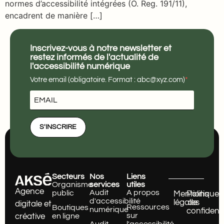
normes d’accessibilité intégrées (O. Reg. 191/11),
encadrent de manière […]
Inscrivez-vous à notre newsletter et
restez informés de l'actualité de
l'accessibilité numérique
Votre email (obligatoire. Format : abc@xyz.com)
S'INSCRIRE
Secteurs
Nos
Liens
Organisme
services
utiles
Agence
Audit
A propos
public
Mentions
Politique
d'accessibilité
légales
de
digitale et
Ressources
Boutiques
numérique
confidenti
sur
en ligne
créative